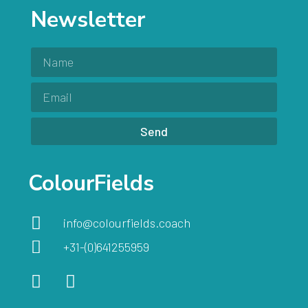
Newsletter
Send
ColourFields
info@colourfields.coach
+31-(0)641255959​