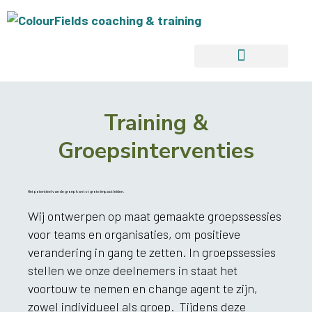
Training & workshops
Training &
Groepsinterventies
Het potentieel van de groep kan tot grote impact leiden.
Wij ontwerpen op maat gemaakte groepssessies
voor teams en organisaties, om positieve
verandering in gang te zetten. In groepssessies
stellen we onze deelnemers in staat het
voortouw te nemen en change agent te zijn,
zowel individueel als groep. Tijdens deze